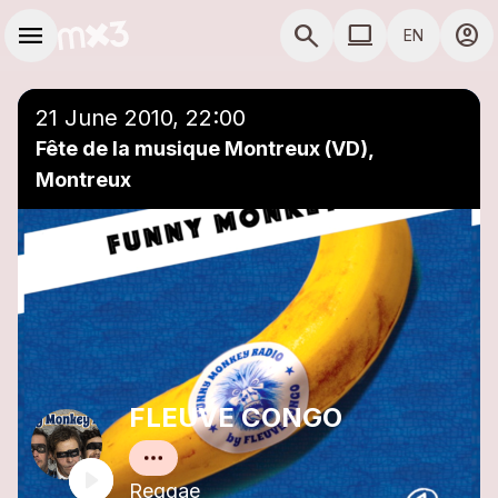
Skip to main content
Main navigation
menu
search
computer
account_circle
EN
close
Add to a playlist
COMPUTER USE D
21 June 2010, 22:00
Fête de la musique Montreux (VD),
Montreux
FLEUVE CONGO
Reggae