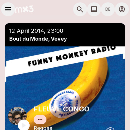
Zum Hauptinhalt springen
Hauptnavigation
menu
search
computer
account_circle
DE
close
Einer Playlist hinzufügen
COMPUTER COMP
12 April 2014, 23:00
Bout du Monde, Vevey
FLEUVE CONGO
Reggae