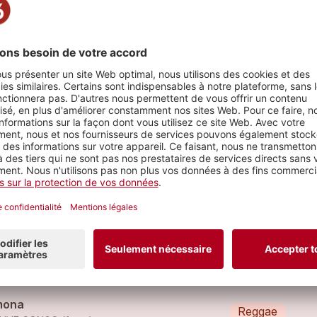
rceaux
euve Congo - Guru
Reggae
EUVE CONGO
euve Congo - Black Star
Reggae
EUVE CONGO
mona
Reggae