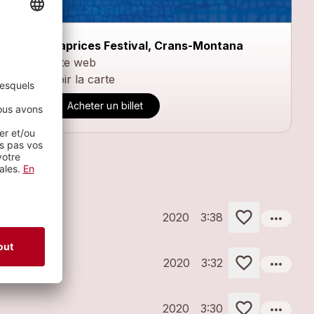
Caprices Festival, Crans-Montana
Site web
Voir la carte
Acheter un billet
more_horiz
2020
3:38
more_horiz
2020
3:32
more_horiz
2020
3:30