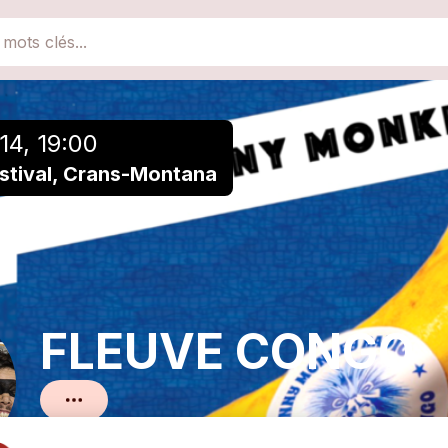
close
Ajouter à une playlist
014, 19:00
stival, Crans-Montana
FLEUVE CONGO
Reggae