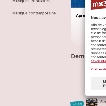
Musiques Populaires
Musique contemporaine
Après ski
Derniers mo
Fl
FL
Fl
FL
Si
1 ON AIR