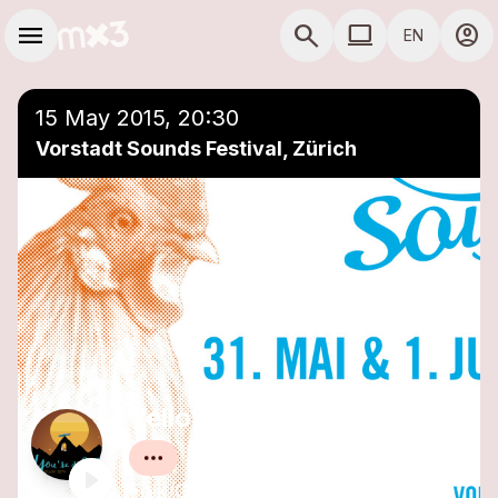
Skip to main content
Main navigation
menu
search
computer
account_circle
EN
close
Add to a playlist
COMPUTER USE D
15 May 2015, 20:30
Vorstadt Sounds Festival, Zürich
Yellow Teeth
Folk/Country