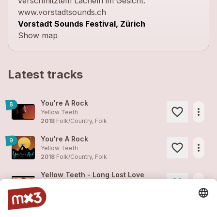
verschmitztem Lächeln im Gesicht.
www.vorstadtsounds.ch
Vorstadt Sounds Festival, Zürich
Show map
Latest tracks
You're A Rock
8
more_horiz
Yellow Teeth
2018
Folk/Country, Folk
You're A Rock
9
more_horiz
Yellow Teeth
2018
Folk/Country, Folk
Yellow Teeth - Long Lost Love
more_horiz
Yellow Teeth
2016
Folk/Country, Folk
Long Lost Love
8