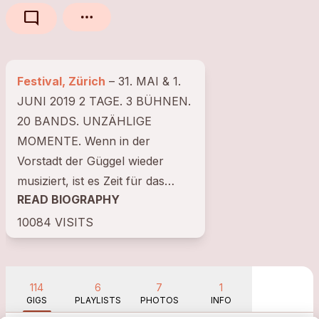
mode_comment
Festival, Zürich
– 31. MAI & 1.
JUNI 2019 2 TAGE. 3 BÜHNEN.
20 BANDS. UNZÄHLIGE
MOMENTE. Wenn in der
Vorstadt der Güggel wieder
musiziert, ist es Zeit für das
READ BIOGRAPHY
nächste Vorstadt Sounds.
Bereits zum 19. Mal feiert...
10084 VISITS
114
6
7
1
GIGS
PLAYLISTS
PHOTOS
INFO