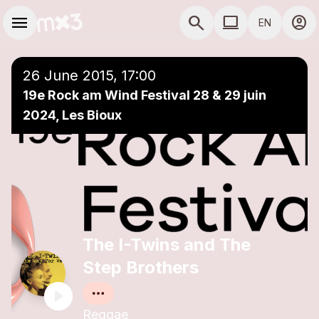
Skip to main content
Main navigation
menu
search
computer
account_circle
EN
close
Add to a playlist
COMPUTER USE D
26 June 2015, 17:00
19e Rock am Wind Festival 28 & 29 juin
2024, Les Bioux
The I-Twins and The
Step Brothers
Reggae