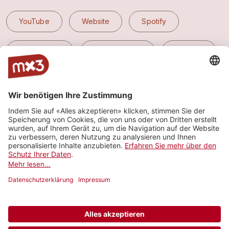
YouTube
Website
Spotify
Apple Music
Amazon Music
Pandora
Tidal
Deezer
Facebook
Instagram
TikTok
Threads
X
Gigmit
Stagend