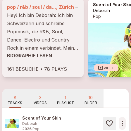
Scent of Your Ski
pop / r&b / soul / da..., Zürich
–
Deborah
Hey! Ich bin Deborah: Ich bin
Pop
Schweizerin und schreibe
Popmusik, die R&B, Soul,
Dance, Electro und Country
Rock in einem verbindet. Meine
BIOGRAPHIE LESEN
Songs erzählen von der Liebe –
mit all ihren...
smart_display
VIDEO
161 BESUCHE • 78 PLAYS
8
3
1
10
TRACKS
VIDEOS
PLAYLIST
BILDER
Scent of Your Skin
more_horiz
Deborah
2026
Pop