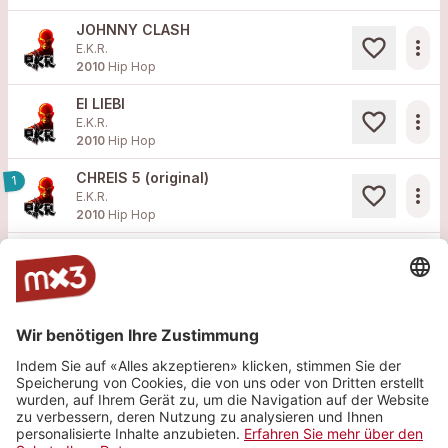
JOHNNY CLASH
more_horiz
E.K.R.
2010
Hip Hop
EI LIEBI
more_horiz
E.K.R.
2010
Hip Hop
CHREIS 5 (original)
1
more_horiz
E.K.R.
2010
Hip Hop
GANG WEG
more_horiz
E.K.R.
2010
Hip Hop
My space
Facebook
Site web