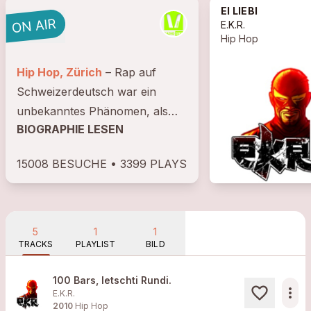
EI LIEBI
E.K.R.
Hip Hop
Hip Hop, Zürich
– Rap auf
Schweizerdeutsch war ein
unbekanntes Phänomen, als
BIOGRAPHIE LESEN
sich Anfang der 90er-Jahre auf
Pausenhöfen und in
15008 BESUCHE • 3399 PLAYS
Jugendzentren ein Lied über
eine abstossende Person
namens Susi verbreitete.
Politisch...
5
1
1
TRACKS
PLAYLIST
BILD
100 Bars, letschti Rundi.
more_horiz
E.K.R.
2010
Hip Hop