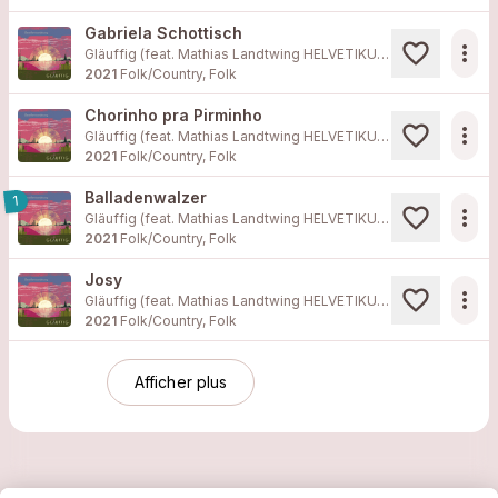
Gabriela Schottisch
more_horiz
Gläuffig (feat.
Mathias Landtwing HELVETIKUSS
, Lukas Gernet, 
2021
Folk/Country, Folk
Chorinho pra Pirminho
more_horiz
Gläuffig (feat.
Mathias Landtwing HELVETIKUSS
, Fränggi Gehrig
2021
Folk/Country, Folk
Balladenwalzer
1
more_horiz
Gläuffig (feat.
Mathias Landtwing HELVETIKUSS
, Lukas Gernet, 
2021
Folk/Country, Folk
Josy
more_horiz
Gläuffig (feat.
Mathias Landtwing HELVETIKUSS
, Lukas Gernet, 
2021
Folk/Country, Folk
Afficher plus