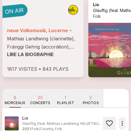
Lio
Gläuffig
(feat.
Mathias Landtwing HELV
Folk
neue Volksmusik, Lucerne
–
Mathias Landtwing (clarinette),
Fränggi Gehrig (accordéon),
LIRE LA BIOGRAPHIE
Lukas Gernet (piano) et Pirmin
Huber (basse) se sont réunis
1817 VISITES • 843 PLAYS
en 2008 au sein de "Gläuffig".
Tous ont leurs racines
musicales dans la...
8
25
1
2
MORCEAUX
CONCERTS
PLAYLIST
PHOTOS
Lio
more_horiz
Gläuffig (feat.
Mathias Landtwing HELVETIKUSS
, Lukas Gernet, 
2021
Folk/Country, Folk