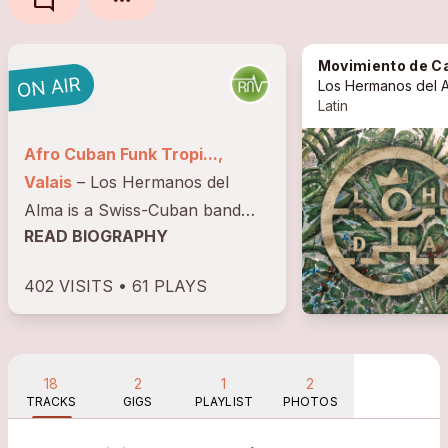
mode_comment
Movimiento de Caderas (Atarrayo Remi
Los Hermanos del 
Latin
Afro Cuban Funk Tropi...,
Valais
– Los Hermanos del
Alma is a Swiss-Cuban band
READ BIOGRAPHY
born from brotherhood and
musical family. Rooted in Afro-
402 VISITS • 61 PLAYS
Cuban rhythms, rumba and
Latin grooves, their sound
blends rock, jazz and funk into
a vibrant...
18
2
1
2
TRACKS
GIGS
PLAYLIST
PHOTOS