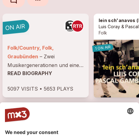
mode_comment
lein sch'anavos (Luis Coray & Pascal Gambon
Folk
1 ON AIR
Folk/Country, Folk,
Graubünden
– Zwei
Musikergenerationen und eine
READ BIOGRAPHY
Passion in der vierten
Landessprache: Luis Coray &
5097 VISITS • 5653 PLAYS
Pascal Gamboni Single: «sen
baun» Luis Coray ist ein
erfolgreicher musizierender
Maler und im...
2
1
1
TRACKS
PLAYLIST
PHOTO