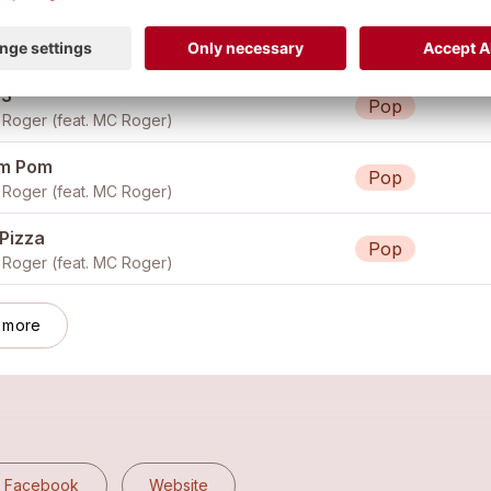
EESE
Pop
 Roger
.3
Pop
Roger (feat.
MC Roger
)
m Pom
Pop
Roger (feat.
MC Roger
)
 Pizza
Pop
Roger (feat.
MC Roger
)
 more
Facebook
Website