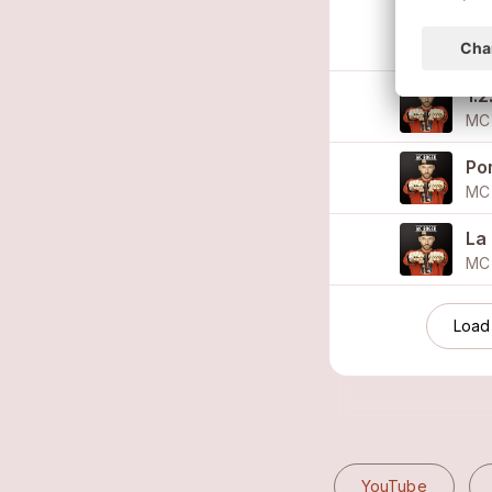
CH
MC
1.2
MC 
Po
MC 
La
MC 
Load
YouTube