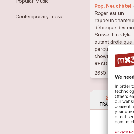
Popular Music
Pop, Neuchâtel
– MC
Roger est un
Contemporary music
rappeur/chanteur
débarque des mo
Suisse. Un style 
autant drôle que
percutant, c'est 
showman ! Armé 
bretelles Edelwei
READ BIOGRAP
sa chemise d'armail
2650 VISITS • 
21
TRACKS
Ell
MC