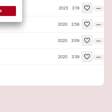
more_horiz
2023
3:19
more_horiz
2020
2:58
more_horiz
2020
3:09
more_horiz
2020
3:39