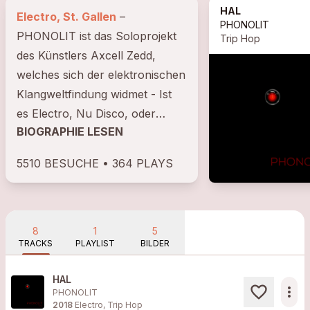
HAL
Electro, St. Gallen
–
PHONOLIT
PHONOLIT ist das Soloprojekt
Trip Hop
des Künstlers Axcell Zedd,
welches sich der elektronischen
Klangweltfindung widmet - Ist
es Electro, Nu Disco, oder
BIOGRAPHIE LESEN
whatever? 2016 erschien die 3-
Track EP "Cubular Hell"
5510 BESUCHE • 364 PLAYS
8
1
5
TRACKS
PLAYLIST
BILDER
HAL
more_horiz
PHONOLIT
2018
Electro, Trip Hop