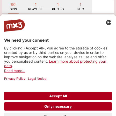
80
1
1
1
GIGS
PLAYLIST
PHOTO
INFO
Show past gigs (80)
Site web
© 2006-2026 SRG SSR •
Contact
•
API
•
Legal