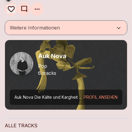
mode_comment
keyboard_arrow_down
Weitere Informationen
Auk Nova
Pop
6 tracks
Auk Nova
Die Kälte und Kargheit des hohen Nordens widerspiegelt sich in der
PROFIL ANSEHEN
ALLE TRACKS