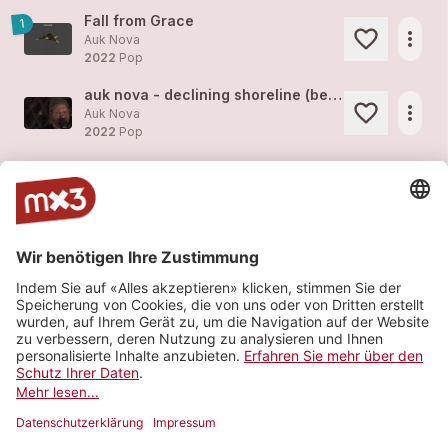
Fall from Grace
1
more_horiz
Auk Nova
2022
Pop
auk nova - declining shoreline (bergün session)
more_horiz
Auk Nova
2022
Pop
Declining Shoreline
1
more_horiz
Auk Nova
2022
Pop
Who Are You and Why Do I Care
3
more_horiz
Auk Nova
2022
Pop
My Mind
1
more_horiz
Auk Nova
2014
Pop
Mehr sehen