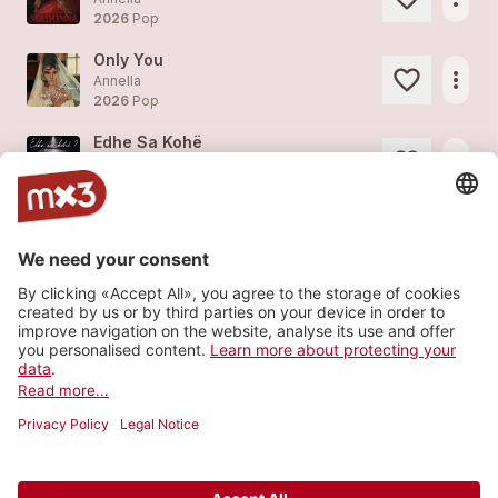
2026
Pop
Only You
more_horiz
Annella
2026
Pop
Edhe Sa Kohë
more_horiz
Annella
2026
Pop
Ku Je Nis?
more_horiz
Annella
2025
Pop
Veres
1
more_horiz
Annella
2025
Pop
Load more