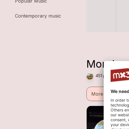
Popular Music
Contemporary music
Mondo 
451 plays — Ragg
More informatio