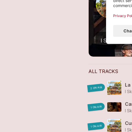
S
1
I Skarbonari
ALL TRACKS
La
2 ON AIR
I S
Ca
1 ON AIR
I S
Cu
1 ON AIR
I S