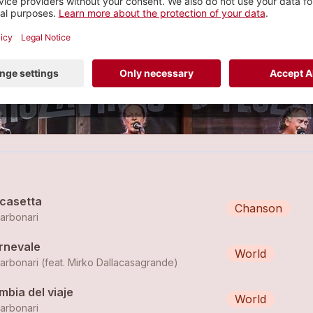
ka, Cumbia, Tarantel...
2 tracks
 est une formation née à Neuchâtel composée à la bas
 casetta
Chanson
karbonari
rnevale
World
karbonari (feat. Mirko Dallacasagrande)
mbia del viaje
World
karbonari