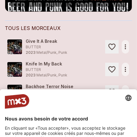
TOUS LES MORCEAUX
Give It A Break
more_horiz
BUTTER
2023
Metal/Punk, Punk
Knife In My Back
more_horiz
BUTTER
2023
Metal/Punk, Punk
Backhoe Terror Noise
more_horiz
BUTTER
2023
Metal/Punk, Punk
Heart Of Gold
more_horiz
BUTTER
2023
Metal/Punk, Punk
Time To Go