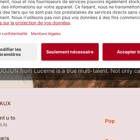
JOJUN
op
2 morceaux
EAUX
nt u to
Pop
JUN
aris