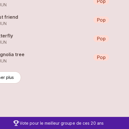
Pop
JUN
t friend
Pop
JUN
terfly
Pop
JUN
gnolia tree
Pop
JUN
her plus
trophy
Vote pour le meilleur groupe de ces 20 ans