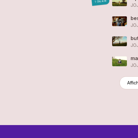
1 ON AIR
JO
bes
JO
but
JO
ma
JO
Affic