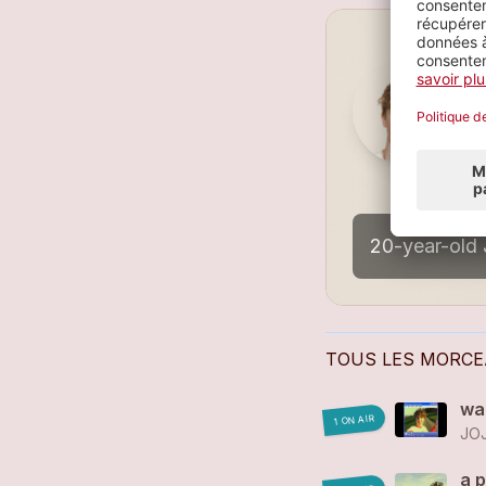
P
2
TOUS LES MORC
wa
1 ON AIR
JO
a p