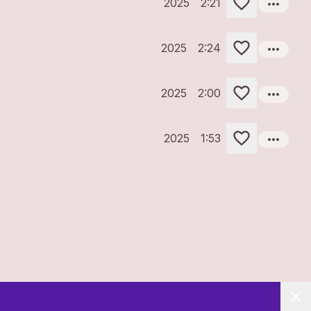
more_horiz
2025
2:21
more_horiz
2025
2:24
more_horiz
2025
2:00
more_horiz
2025
1:53
close