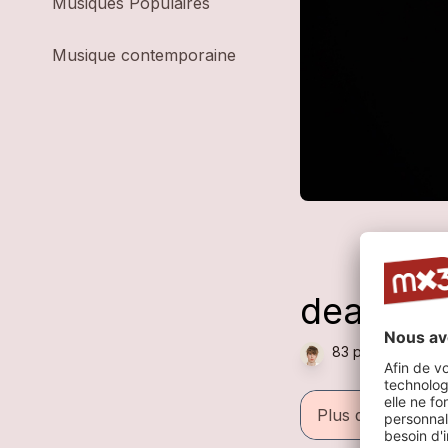
Musiques Populaires
Musique contemporaine
dead ins
83 plays — Pop ,
Plus d'informati