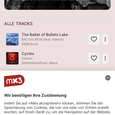
ALLE TRACKS
The Ballet of Bullets Lake
more_horiz
BAD SALMON (feat.
Adelon
)
2025
Rock
Cycles
more_horiz
Adelon
2024
Metal/Punk, Metal
Monisme
more_horiz
Adelon
2024
Metal/Punk, Metal
ADELON - "Fleshless Vertebrae" (Official Video) 2024
more_horiz
Adelon (feat. Bastian Köhli)
2024
Metal/Punk, Metal
Fleshless Vertebrae