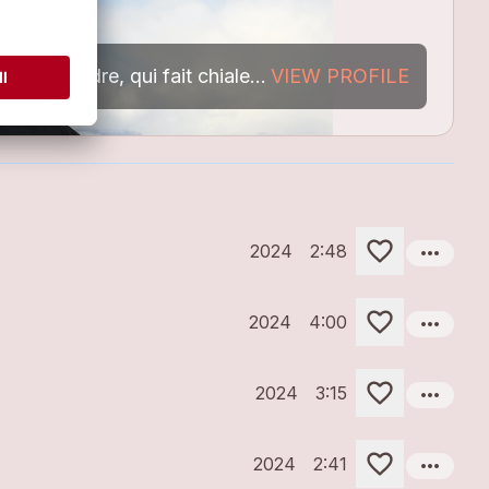
 cadre, qui fait chialer, qui fait rire.
VIEW PROFILE
Gloire à tout
more_horiz
2024
2:48
more_horiz
2024
4:00
more_horiz
2024
3:15
more_horiz
2024
2:41