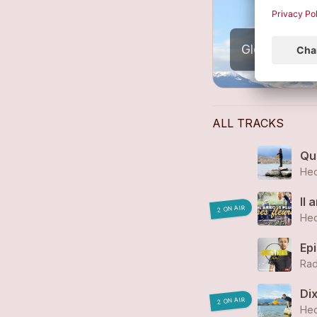
Gloire aux li
ALL TRACKS
Qu
Hec
Il 
2 ON AIR
Hec
Epi
Rad
Di
2 ON AIR
Hec