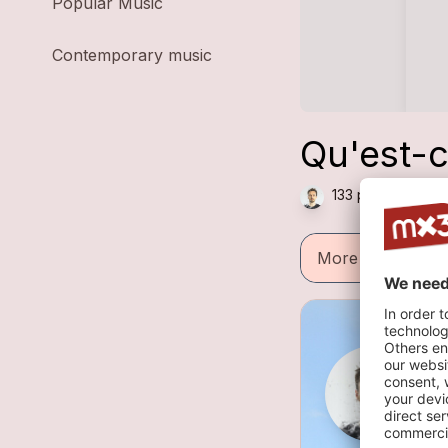
Popular Music
Contemporary music
Qu'est-c
133 plays — Chan
More informatio
C
1