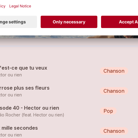
mites qu'on va petit à petit franchir.
Gloire à tout ce qui sort du
'est-ce que tu veux
Chanson
tor ou rien
arrose plus ses fleurs
Chanson
tor ou rien
sode 40 - Hector ou rien
Pop
io Rocher (feat.
Hector ou rien
)
x mille secondes
Chanson
tor ou rien