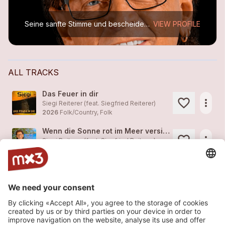
Seine sanfte Stimme und bescheidenes Auftreten, das sind die auffälligsten Attribute des Sängers
VIEW PROFILE
ALL TRACKS
Das Feuer in dir
more_horiz
Siegi Reiterer (feat. Siegfried Reiterer)
2026
Folk/Country, Folk
Wenn die Sonne rot im Meer versinkt
more_horiz
Siegi Reiterer (feat. Siegfried Reiterer)
2024
Folk/Country, Folk
Schuld war nicht der Sommerwind
more_horiz
Siegi Reiterer (feat. Siegfried Reiterer)
2024
Folk/Country, Folk
Du passt genau in meine Träume
more_horiz
Siegi Reiterer (feat. Siegfried Reiterer)
2023
Folk/Country, Folk