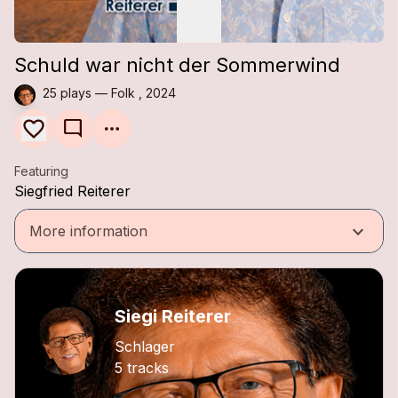
Schuld war nicht der Sommerwind
25 plays — Folk , 2024
mode_comment
Featuring
Siegfried Reiterer
keyboard_arrow_down
More information
Siegi Reiterer
Schlager
5 tracks