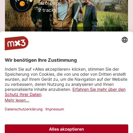
afro-pop
2 tracks
Napata vous emmène en balade sur des grooves pop reggae, afrobeat jazz ou tribal.
PROFIL ANSEHEN
ALLE TRACKS
Aveugle
2
more_horiz
NAPATA (feat. Thibault Martinet, Malik Petit)
2025
Chanson
Chacun sa donne
1
more_horiz
NAPATA (feat. Thibault Martinet, Malik Petit)
2025
Chanson