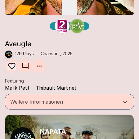
Aveugle
129 Plays — Chanson , 2025
mode_comment
Featuring
Malik Petit
Thibault Martinet
keyboard_arrow_down
Weitere Informationen
NAPATA