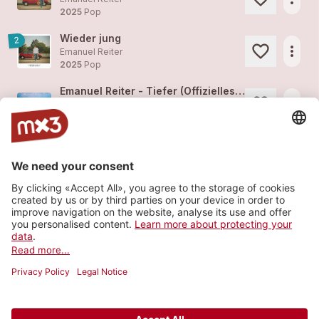
2025
Pop
Wieder jung
2
more_horiz
Emanuel Reiter
2025
Pop
Emanuel Reiter - Tiefer (Offizielles Video)
more_horiz
Emanuel Reiter
2025
Pop
Tiefer
3
more_horiz
Emanuel Reiter
2025
Pop
Beste Zeit
2
more_horiz
Emanuel Reiter
2024
Pop
Load more