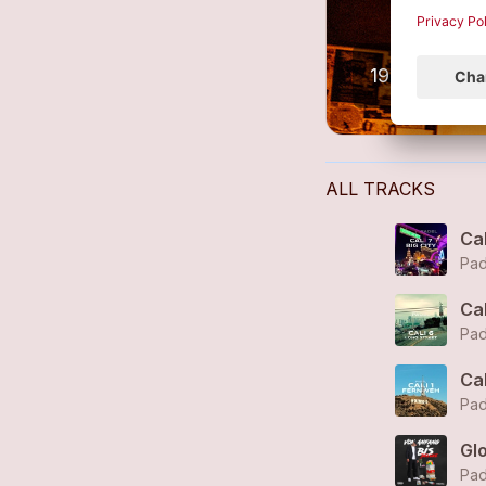
ALL TRACKS
Cal
Pad
Cal
Pad
Cal
Pad
Glo
Pad