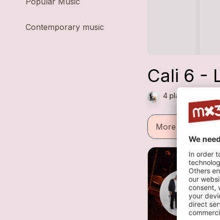
Popular Music
Contemporary music
Cali 6 -
4 plays — Rap , 
More informatio
D
2