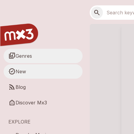
Skip to main content
Main navigation
Search
search
library_music
Genres
new_releases
New
rss_feed
Blog
help_clinic
Discover Mx3
EXPLORE