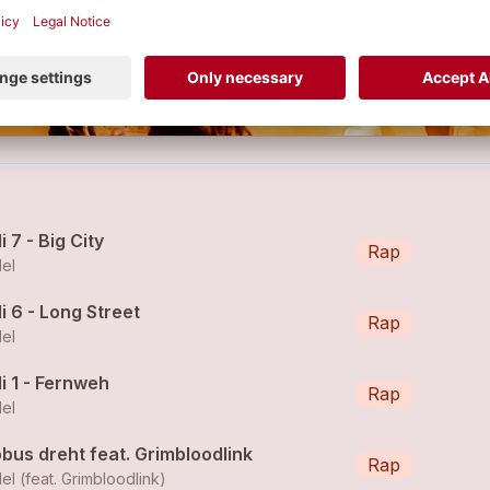
i 7 - Big City
Rap
el
i 6 - Long Street
Rap
el
i 1 - Fernweh
Rap
el
bus dreht feat. Grimbloodlink
Rap
el (feat. Grimbloodlink)