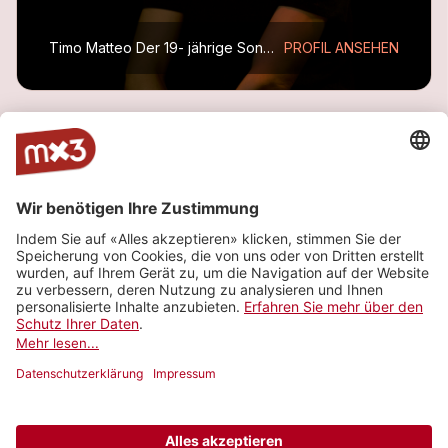
Timo Matteo
Der 19- jährige Songwriter entdeckte das Liederschreiben vor ca. 3.5 Jahren. Seine Songs handeln von Liebe, und allen Emotionen die mit damit auftreten. Seit ungefähr einem Jahr...
PROFIL ANSEHEN
ALLE TRACKS
Tonight
more_horiz
Timo Matteo (feat.
Timo Matteo
)
2025
Pop
Calling Me Up
more_horiz
Timo Matteo
2024
Pop
Forever Be Mine
more_horiz
Timo Matteo
2023
Pop