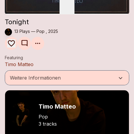
Tonight
13 Plays — Pop , 2025
mode_comment
Featuring
Timo Matteo
keyboard_arrow_down
Weitere Informationen
Timo Matteo
Pop
3 tracks