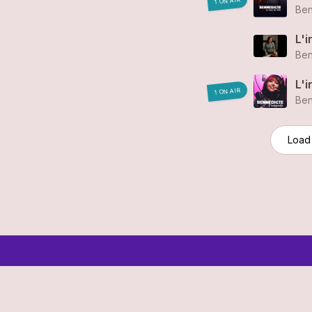
1 ON AIR
Ben
L'i
Ben
L'i
1 ON AIR
Ben
Load
© 2006-2026 SR