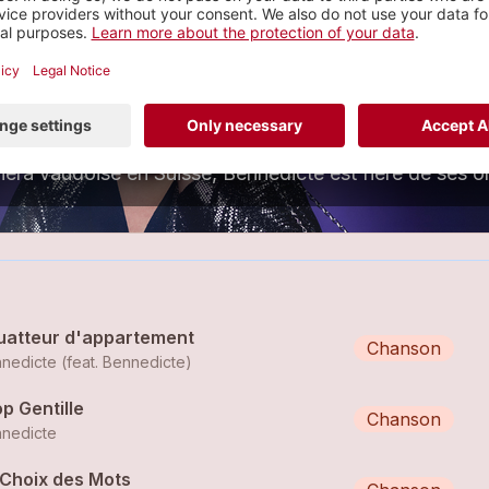
Bennedicte
hanson
6 tracks
viera vaudoise en Suisse, Bennedicte est fière de ses o
uatteur d'appartement
Chanson
nedicte (feat.
Bennedicte
)
p Gentille
Chanson
nedicte
 Choix des Mots