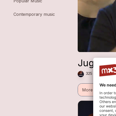
Popular Music
Contemporary music
Jugement
325 plays — Chan
More informatio