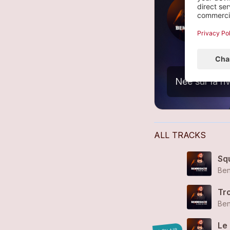
C
2
Née sur la ri
ALL TRACKS
Sq
Ben
Tro
Ben
Le