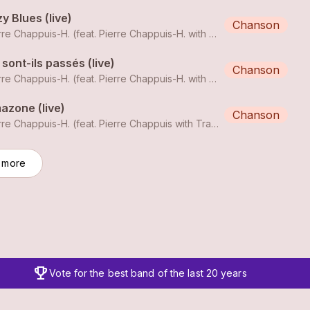
y Blues (live)
Chanson
Pierre Chappuis-H. (feat. Pierre Chappuis-H. with Traveling Band)
sont-ils passés (live)
Chanson
Pierre Chappuis-H. (feat. Pierre Chappuis-H. with Traveling Band)
azone (live)
Chanson
Pierre Chappuis-H. (feat. Pierre Chappuis with TravelingBand)
 more
trophy
Vote for the best band of the last 20 years
Expanded player view with additional controls and informat
clos