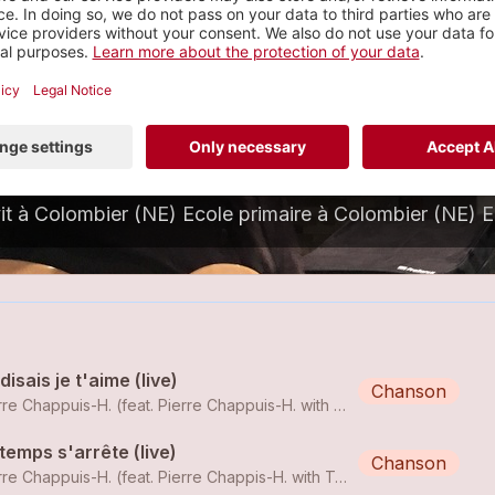
Pierre Chappuis-H.
ythm'n blues, rock, ...
4 tracks
vit à Colombier (NE)
Ecole primaire à Colombier (NE)
Ec
disais je t'aime (live)
Chanson
Pierre Chappuis-H. (feat. Pierre Chappuis-H. with Traveling Band)
temps s'arrête (live)
Chanson
Pierre Chappuis-H. (feat. Pierre Chappis-H. with Traveling Band)