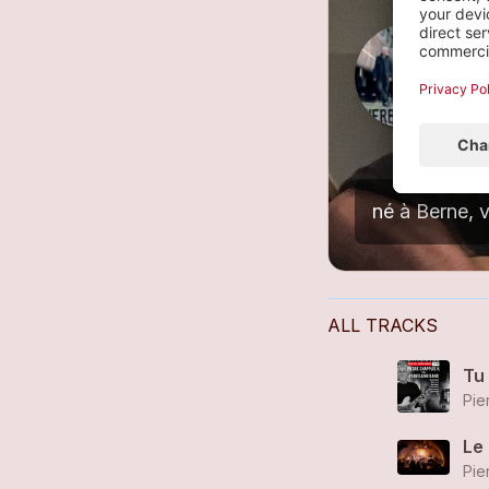
R
4
né à Berne, 
ALL TRACKS
Tu 
Le 