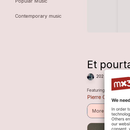
Popular Music
Contemporary music
Et pourt
202 plays — Chan
Featuring
Pierre Chappuis-
More informatio