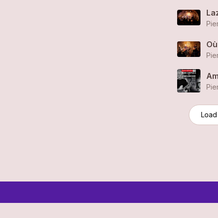
Laz
Où 
Am
Load