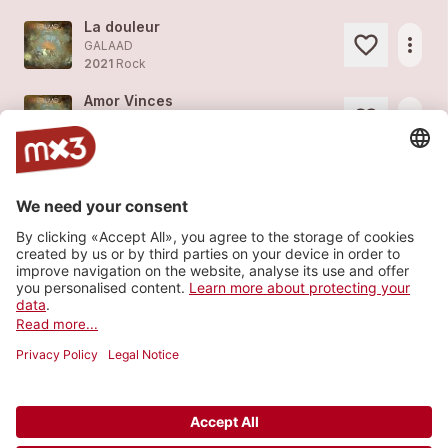
La douleur
more_horiz
GALAAD
2021
Rock
Amor Vinces
more_horiz
GALAAD
2021
Rock
Moments
1
more_horiz
GALAAD (feat.
Galaad
)
2020
Rock
Justice
1
more_horiz
GALAAD
2019
Rock
Load more