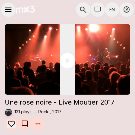
Skip to main content
Main navigation
menu
search
computer
account_circle
EN
close
close
Add to a playlist
Share
COMPUTER USE D
Share
Embed
Une rose noire - Live Moutier 2017
131 plays — Rock , 2017
mode_comment