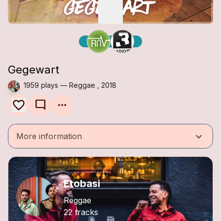
Gegewart
1959 plays — Reggae , 2018
mode_comment
keyboard_arrow_down
More information
Etobasi
Reggae
22 tracks