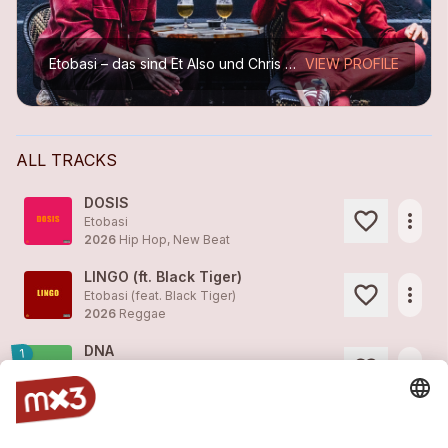
Etobasi – das sind Et Also und Chris Obasi. Zwei, die selten gleicher Meinung sind – und genau da wird’s spannend. Et ist der Freak, sucht Druck und atemberaubende Flows, Chris ist laid-back, sucht...
VIEW PROFILE
ALL TRACKS
DOSIS
more_horiz
Etobasi
2026
Hip Hop, New Beat
LINGO (ft. Black Tiger)
more_horiz
Etobasi (feat.
Black Tiger
)
2026
Reggae
DNA
1
more_horiz
Etobasi
2026
Reggae
Breddas
more_horiz
Mykel Costa (feat.
Etobasi
)