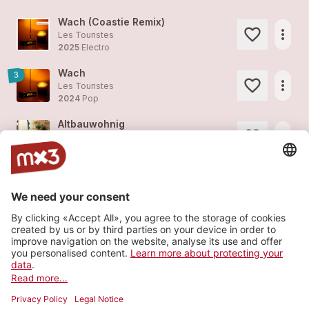
Wach (Coastie Remix)
more_horiz
Les Touristes
2025
Electro
Wach
3
more_horiz
Les Touristes
2024
Pop
Altbauwohnig
more_horiz
Les Touristes
2024
Pop
scheisse aber geil
more_horiz
Les Touristes
2024
Pop
Anarchie
1
more_horiz
Les Touristes
2023
Pop
Load more