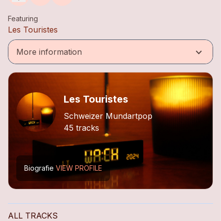
Featuring
Les Touristes
keyboard_arrow_down
More information
Les Touristes
Schweizer Mundartpop
45 tracks
Biografie
VIEW PROFILE
ALL TRACKS