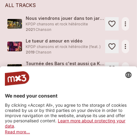
ALL TRACKS
Nous viendrons jouer dans ton jardin !
more_horiz
KPDP chansons et rock hétéroclite
2021
Chanson
Le tueur d amour en vidéo
more_horiz
KPDP chansons et rock hétéroclite (feat. )
2019
Chanson
Tournée des Bars c'est aussi ça KPDP
more_horiz
KPDP chansons et rock hétéroclite (feat. )
2019
Rock
Moment sympa en Espagne!
more_horiz
KPDP chansons et rock hétéroclite (feat. )
2019
Rock
Le kamikaze
more_horiz
KPDP chansons et rock hétéroclite
2019
Rock
Load more