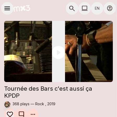
Skip to main content
Main navigation
menu
search
computer
account_circle
EN
close
close
Add to a playlist
Share
COMPUTER USE D
Share
Embed
Tournée des Bars c'est aussi ça
KPDP
368 plays — Rock , 2019
mode_comment