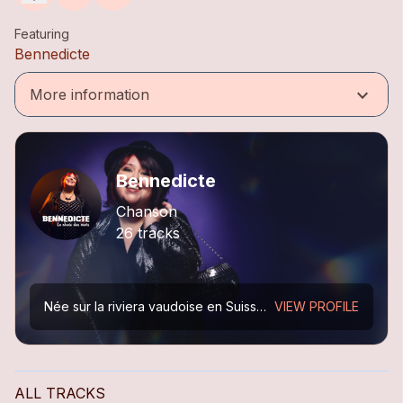
Featuring
Bennedicte
keyboard_arrow_down
More information
Bennedicte
Chanson
26 tracks
Née sur la riviera vaudoise en Suisse, Bennedicte est fière de ses origines belges.
VIEW PROFILE
ALL TRACKS