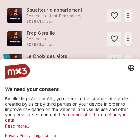
Squatteur d'appartement
more_horiz
Bennedicte (feat.
Bennedicte
)
2026
Chanson
Trop Gentille
more_horiz
Bennedicte
2026
Chanson
Le Choix des Mots
1
more_horiz
Bennedicte (feat.
Bennedicte
)
2026
Chanson
L'indésirable clip
more_horiz
Bennedicte
2025
Chanson
L'indésirable
1
more_horiz
Bennedicte
2025
Chanson
Load more