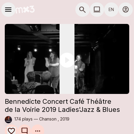
Skip to main content
Main navigation
menu
search
computer
account_circle
EN
close
close
Add to a playlist
Share
COMPUTER USE D
Share
Embed
Bennedicte Concert Café Théâtre
de la Voirie 2019 Ladies'Jazz & Blues
174 plays — Chanson , 2019
mode_comment