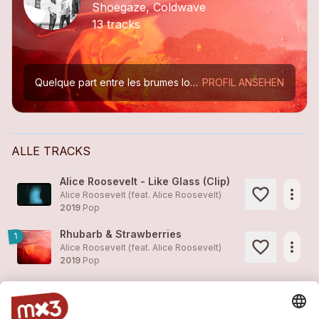
Shoegaze, Coldwave
13 tracks
Quelque part entre les brumes londoniennes zébrées de bleu électrique et la clarté aveuglante des atmosphères maliennes. Quelque part entre le spleen nocturne des villes et les cieux sans limite...
PROFIL ANSEHEN
ALLE TRACKS
Alice Roosevelt - Like Glass (Clip)
more_horiz
Alice Roosevelt (feat.
Alice Roosevelt
)
2019
Pop
Rhubarb & Strawberries
1
more_horiz
Alice Roosevelt (feat.
Alice Roosevelt
)
2019
Pop
Like Glass (Radio Edit)
1
more_horiz
Alice Roosevelt (feat.
Alice Roosevelt
)
2019
Pop