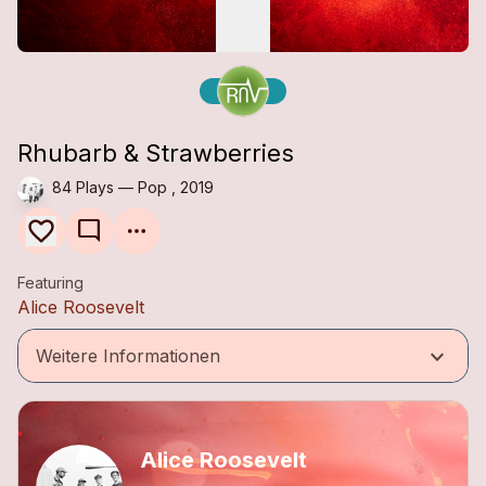
Rhubarb & Strawberries
84 Plays — Pop , 2019
mode_comment
Featuring
Alice Roosevelt
keyboard_arrow_down
Weitere Informationen
Alice Roosevelt