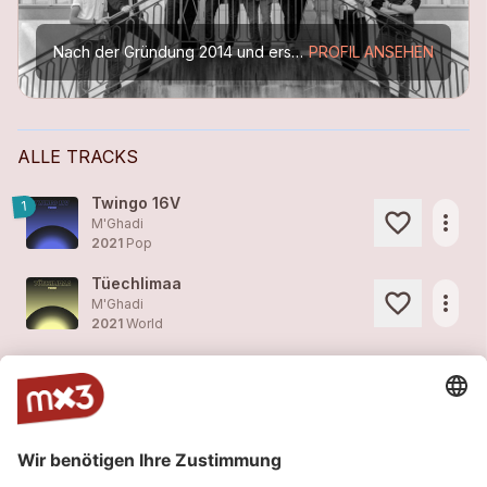
Nach der Gründung 2014 und ersten Live-Erfahrungen, unter anderem mit Auftritten an diversen Bandcontests (u.a. Emergenza-Final 2015 im Bierhübeli Bern) erschien 2016 die erste EP „Echoes of...
PROFIL ANSEHEN
ALLE TRACKS
Twingo 16V
1
more_horiz
M'Ghadi
2021
Pop
Tüechlimaa
more_horiz
M'Ghadi
2021
World
Moby
2
more_horiz
M'Ghadi
2020
Hip Hop, Rap
Rägetäg RMX (Live at Mühle Hunziken)
more_horiz
M'Ghadi
2020
Reggae