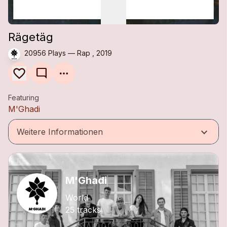
Rägetäg
20956 Plays — Rap , 2019
mode_comment
Featuring
M'Ghadi
keyboard_arrow_down
Weitere Informationen
M'Ghadi
World
25 tracks