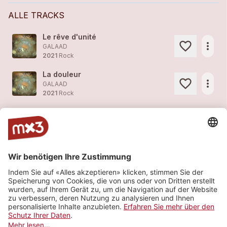
ALLE TRACKS
Le rêve d'unité
more_horiz
GALAAD
2021
Rock
La douleur
more_horiz
GALAAD
2021
Rock
Amor Vinces
more_horiz
GALAAD
2021
Rock
Moments
1
more_horiz
GALAAD (feat.
Galaad
)
2020
Rock
Justice
1
more_horiz
GALAAD
2019
Rock