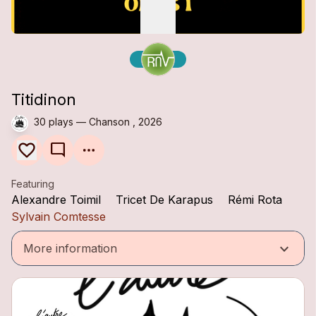
Titidinon
30 plays — Chanson , 2026
mode_comment
Featuring
Alexandre Toimil
Tricet De Karapus
Rémi Rota
Sylvain Comtesse
keyboard_arrow_down
More information