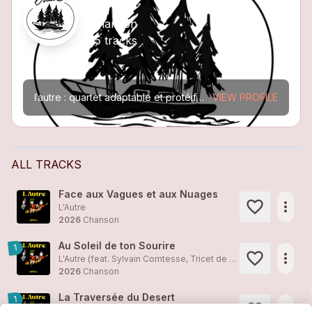
L'Autre
Chanson
15 tracks
ľautre : quartet adaptable et protéiforme réuni dans le but d’interpréter des chansons en français. Du swing à la valse en passant par le reggae des sapins et le blues ironique, différents rythmes...
VIEW PROFILE
ALL TRACKS
Face aux Vagues et aux Nuages
more_horiz
L'Autre
2026
Chanson
Au Soleil de ton Sourire
1
more_horiz
L'Autre (feat.
Sylvain Comtesse
, Tricet de Karapus, Rémi Rota, Alexandre Toimil)
2026
Chanson
La Traversée du Desert
1
more_horiz
L'Autre (feat.
Sylvain Comtesse
, Tricet de Karapus, Rémi Rota, Alexandre Toimil)