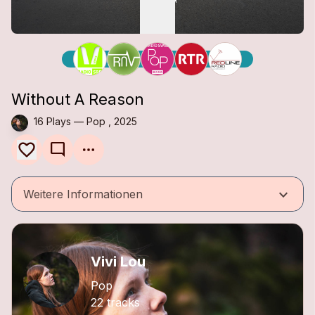
Without A Reason
16 Plays — Pop , 2025
mode_comment
keyboard_arrow_down
Weitere Informationen
Vivi Lou
Pop
22 tracks