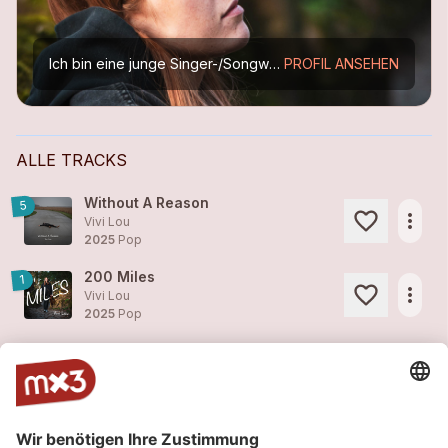
Ich bin eine junge Singer-/Songwriterin aus der Zentralschweiz. Musik hat mich schon mein ganzes Leben lang begleitet und seit vielen Jahren ist auch das Songwriting eine grosse Leidenschaft von...
PROFIL ANSEHEN
ALLE TRACKS
Without A Reason
5
more_horiz
Vivi Lou
2025
Pop
200 Miles
1
more_horiz
Vivi Lou
2025
Pop
Hate how my Body remembers
1
more_horiz
Vivi Lou
2025
Pop
When will I be Alright?
1
more_horiz
Vivi Lou