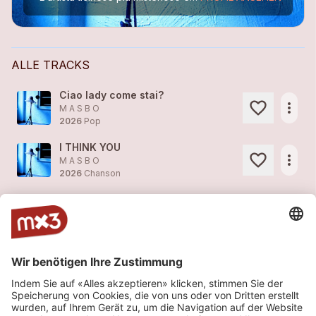
ALLE TRACKS
Ciao lady come stai?
more_horiz
M A S B O
2026
Pop
I THINK YOU
more_horiz
M A S B O
2026
Chanson
La tua dolcezza io la chiamo amore
more_horiz
M A S B O
2026
Pop
Life is one
more_horiz
M A S B O
2026
World, Latin
Baila Morena