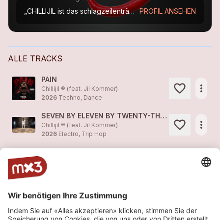
„CHILLIJIL ist das schlagzeilenträchtige Vater-Tochter-Duo aus den Schweizer Alpen, das für Furore in der elektronischen Music Szene sorgt.
PROFIL ANSEHEN
ALLE TRACKS
PAIN
more_horiz
Chillijil ® (feat. Jil Kommer)
2026
Techno, Dance
SEVEN BY ELEVEN BY TWENTY-THREE INCHES
more_horiz
Chillijil ® (feat. Jil Kommer)
2026
Electro, Trip Hop
FOC DINS DE MI - Mallorquin Afro House
more_horiz
Chillijil ® (feat. Jil Kommer)
2026
Techno, DJ
MANCHMAL - Deep House
more_horiz
Chillijil ® (feat. Jil Kommer)
2026
Techno, Dance