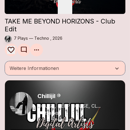
TAKE ME BEYOND HORIZONS - Club
Edit
7 Plays — Techno , 2026
mode_comment
keyboard_arrow_down
Weitere Informationen
Chillijil ®
HOUSE, DEEP HOUSE, CL...
94 tracks