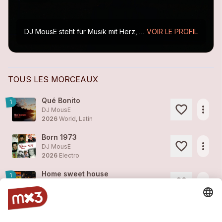
DJ MousE steht für Musik mit Herz, Beat und Charakter.
VOIR LE PROFIL
Ein 
TOUS LES MORCEAUX
Qué Bonito
1
more_horiz
DJ MousE
2026
World, Latin
Born 1973
more_horiz
DJ MousE
2026
Electro
Home sweet house
1
more_horiz
DJ MousE
2026
Techno, DJ
Deeper & Deeper (Kuduro 2026)
more_horiz
DJ MousE