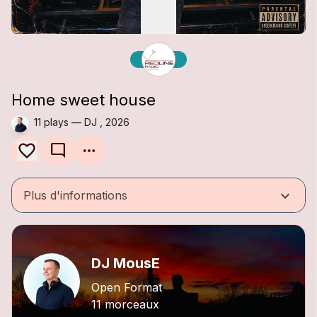
Home sweet house
11 plays — DJ , 2026
mode_comment
keyboard_arrow_down
Plus d'informations
DJ MousE
Open Format
11 morceaux