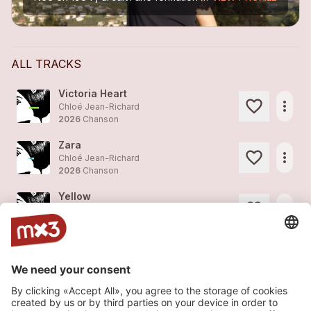
ALL TRACKS
Victoria Heart
more_horiz
Chloé Jean-Richard
2026
Chanson
Zara
more_horiz
Chloé Jean-Richard
2026
Chanson
Yellow
more_horiz
Chloé Jean-Richard
2026
Chanson
once in the blue moon
more_horiz
Chloé Jean-Richard
2026
Chanson
Les bras des Anges