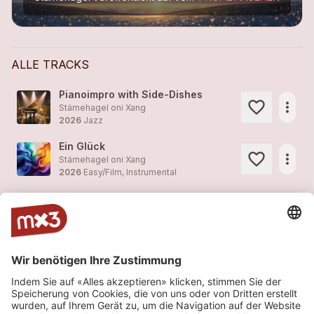
ALLE TRACKS
Pianoimpro with Side-Dishes
more_horiz
Stärnehagel oni Xang
2026
Jazz
Ein Glück
more_horiz
Stärnehagel oni Xang
2026
Easy/Film, Instrumental
Gute Nacht
more_horiz
Stärnehagel oni Xang
2012
Easy/Film, Instrumental
Lullaby
more_horiz
Stärnehagel oni Xang
2012
Easy/Film, Instrumental
Fast Gibberish