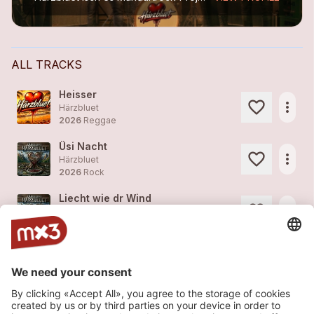
ALL TRACKS
Heisser
more_horiz
Härzbluet
2026
Reggae
Üsi Nacht
more_horiz
Härzbluet
2026
Rock
Liecht wie dr Wind
more_horiz
Härzbluet
2026
Rock
Nume es Spiu
more_horiz
Härzbluet
2026
Rock
Frei wie e Adler