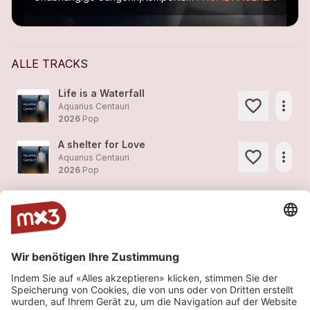
ALLE TRACKS
Life is a Waterfall
more_horiz
Aquarius Centauri
2026
Pop
A shelter for Love
more_horiz
Aquarius Centauri
2026
Pop
A call from Mars
more_horiz
Aquarius Centauri
2026
Pop
Flying Words
more_horiz
Aquarius Centauri
2026
Pop
Melting Tears