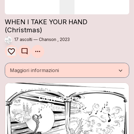
WHEN I TAKE YOUR HAND
(Christmas)
17 ascolti — Chanson , 2023
mode_comment
keyboard_arrow_down
Maggiori informazioni
EIGHT-ROSES & Crache
Cailloux
Kinderlieder bis gemi...
22 brani