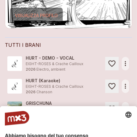
VISUALIZZA PROFILO
TUTTI I BRANI
HURT - DEMO - VOCAL
more_horiz
EIGHT-ROSES & Crache Cailloux
2026
Electro, ambient
HURT (Karaoke)
more_horiz
EIGHT-ROSES & Crache Cailloux
2026
Chanson
GRISCHUNA
more_horiz
EIGHT-ROSES & Crache Cailloux
2025
Easy/Film, Easy Listening
TRAVAILLER DUR - KARAOKE
more_horiz
EIGHT-ROSES & Crache Cailloux