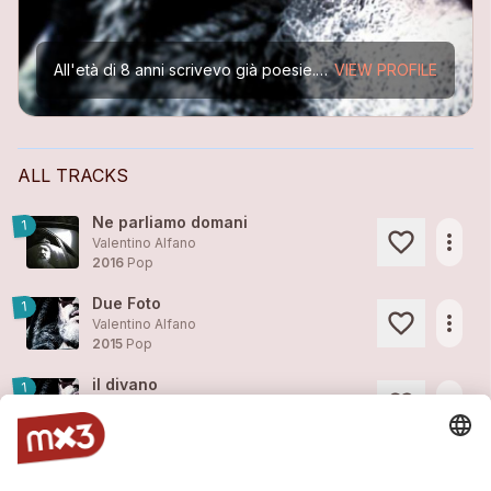
All'età di 8 anni scrivevo già poesie...poi mia madre decise di regalarmi una chitarra e cominciai da autodidatta a prendere confidenza con questo strumento. Poi provai a mettere in musica le mie...
VIEW PROFILE
ALL TRACKS
Ne parliamo domani
1
more_horiz
Valentino Alfano
2016
Pop
Due Foto
1
more_horiz
Valentino Alfano
2015
Pop
il divano
1
more_horiz
Valentino Alfano
2015
Pop
Se ci nevica
more_horiz
Valentino Alfano