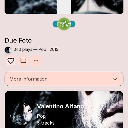
Due Foto
340 plays — Pop , 2015
mode_comment
keyboard_arrow_down
More information
Valentino Alfano
Pop
6 tracks