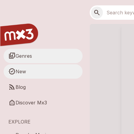
Skip to main content
Main navigation
Search
search
library_music
Genres
new_releases
New
rss_feed
Blog
help_clinic
Discover Mx3
EXPLORE