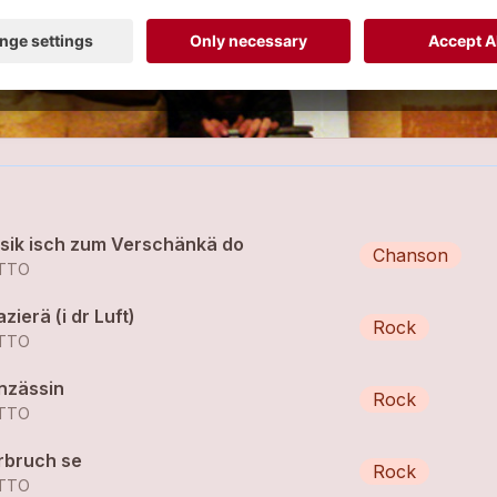
sik isch zum Verschänkä do
Chanson
TTO
zierä (i dr Luft)
Rock
TTO
inzässin
Rock
TTO
rbruch se
Rock
TTO