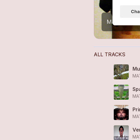
ALL TRACKS
Mu
MA
Spa
MA
Pr
MA
Ve
MA