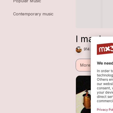
Popular Music
Contemporary music
I mach mi
914 plays — Rock
More informatio
R
5