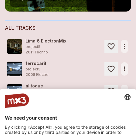
ALL TRACKS
Lima 6 ElectronMix
more_horiz
project5
2011
Techno
ferrocaril
more_horiz
project5
2008
Electro
al toque
more_horiz
project5
2008
Electro
aguas calientes
more_horiz
project5
2008
Electro
ayacucho calle central