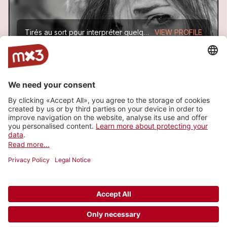
Tirés au sort pour interpréter quelques titres lors d’une soirée mélangiste, Alice et Greg se sont littéralement rencontrés sur scène, avant de décider de composer des chansons toutes simples et...
VIEW PROFILE
ALL TRACKS
Lutin
1
more_horiz
Alice-Virgule
2011
Chanson
l'Emoi
1
more_horiz
Alice-Virgule
2011
Chanson
© 2006-2026 SRG SSR •
Contact
•
API
•
Legal