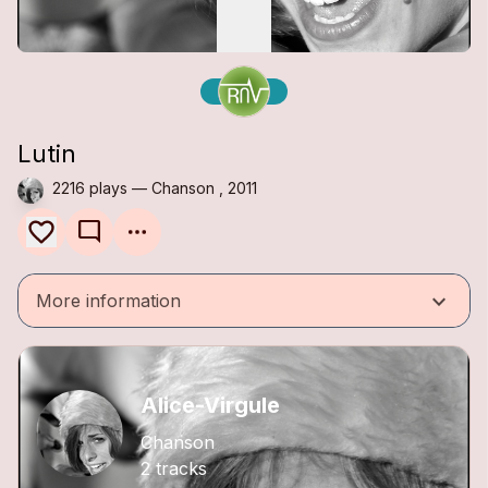
Lutin
2216 plays — Chanson , 2011
mode_comment
keyboard_arrow_down
More information
Alice-Virgule
Chanson
2 tracks